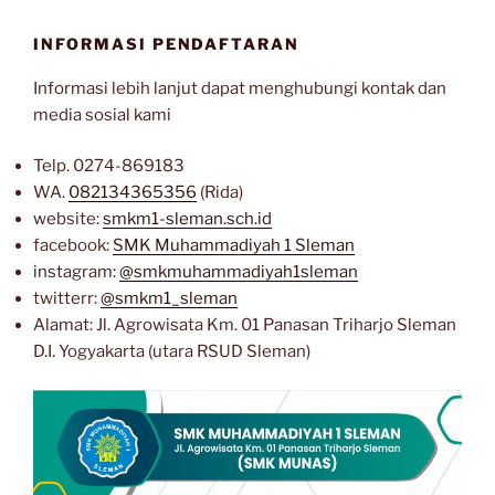
INFORMASI PENDAFTARAN
Informasi lebih lanjut dapat menghubungi kontak dan
media sosial kami
Telp. 0274-869183
WA.
082134365356
(Rida)
website:
smkm1-sleman.sch.id
facebook:
SMK Muhammadiyah 1 Sleman
instagram:
@smkmuhammadiyah1sleman
twitterr:
@smkm1_sleman
Alamat: Jl. Agrowisata Km. 01 Panasan Triharjo Sleman
D.I. Yogyakarta (utara RSUD Sleman)